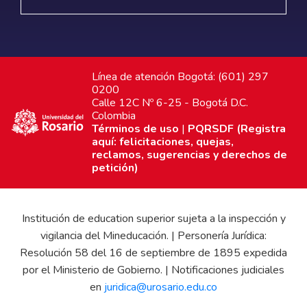
Línea de atención Bogotá: (601) 297
0200
Calle 12C Nº 6-25 - Bogotá D.C.
Colombia
Términos de uso
|
PQRSDF (Registra
aquí: felicitaciones, quejas,
reclamos, sugerencias y derechos de
petición)
Institución de education superior sujeta a la inspección y
vigilancia del Mineducación. | Personería Jurídica:
Resolución 58 del 16 de septiembre de 1895 expedida
por el Ministerio de Gobierno. | Notificaciones judiciales
en
juridica@urosario.edu.co