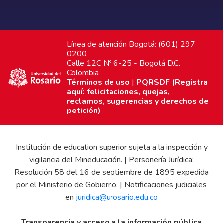
Línea de atención Bogotá: (601) 297
0200
Calle 12C Nº 6-25 - Bogotá D.C.
Colombia
Términos de uso
|
PQRSDF (Registra
aquí: felicitaciones, quejas,
reclamos, sugerencias y derechos de
petición)
Institución de education superior sujeta a la inspección y
vigilancia del Mineducación. | Personería Jurídica:
Resolución 58 del 16 de septiembre de 1895 expedida
por el Ministerio de Gobierno. | Notificaciones judiciales
en
juridica@urosario.edu.co
Transparencia y acceso a la información pública