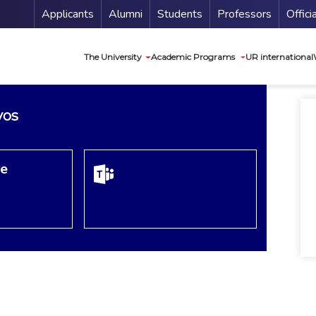
Menu Secundario
Applicants
Alumni
Students
Professors
Offici
Navegación princip
The University
Academic Programs
UR international
vos
re