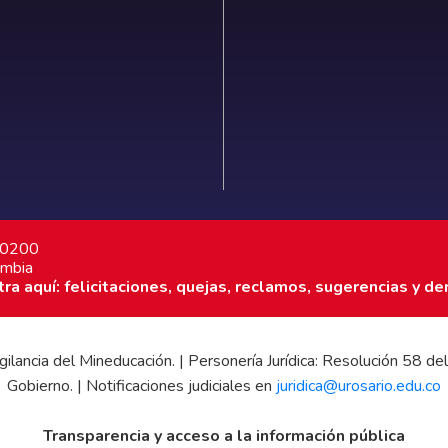
7 0200
ombia
a aquí: felicitaciones, quejas, reclamos, sugerencias y de
 vigilancia del Mineducación. | Personería Jurídica: Resolución 58
Gobierno. | Notificaciones judiciales en
juridica@urosario.edu.co
Transparencia y acceso a la información pública