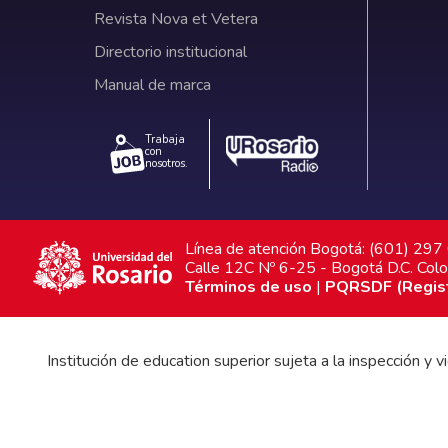
Revista Nova et Vetera
Directorio institucional
Manual de marca
Trabaja
con
nosotros.
Línea de atención Bogotá: (601) 29
Calle 12C Nº 6-25 - Bogotá D.C. Col
Términos de uso
|
PQRSDF (Registr
Institución de education superior sujeta a la inspección y