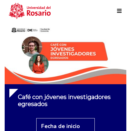
Skip to main content
Café con jóvenes investigadores
egresados
Fecha de inicio