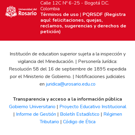
Calle 12C Nº 6-25 - Bogotá D.C.
Colombia
Términos de uso
|
PQRSDF (Registra
aquí: felicitaciones, quejas,
reclamos, sugerencias y derechos de
petición)
Institución de education superior sujeta a la inspección y
vigilancia del Mineducación. | Personería Jurídica:
Resolución 58 del 16 de septiembre de 1895 expedida
por el Ministerio de Gobierno. | Notificaciones judiciales
en
juridica@urosario.edu.co
Transparencia y acceso a la información pública
Gobierno Universitario
|
Proyecto Educativo Institucional
|
Informe de Gestión
|
Boletín Estadístico
|
Régimen
Tributario
|
Código de Ética