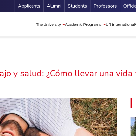
Menu Secundario
Applicants
Alumni
Students
Professors
Offici
Navegación princip
The University
Academic Programs
UR international
ajo y salud: ¿Cómo llevar una vida f