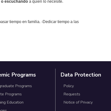
 o escuchando
a quien lo necesite.
 pasar tiempo en familia. -Dedicar tiempo a las
emic Programs
Data Protection
graduate Programs
Policy
te Programs
Requests
uing Education
Notice of Privacy
ages