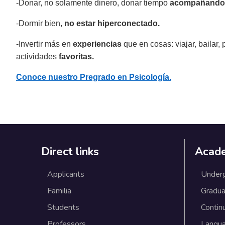
-Donar, no solamente dinero, donar tiempo
acompañando
-Dormir bien,
no estar hiperconectado.
-Invertir más en
experiencias
que en cosas: viajar, bailar,
actividades
favoritas.
Conoce nuestro Pregrado en Psicología.
Direct links
Acad
Applicants
Under
Familia
Gradua
Students
Contin
Professors
Langu