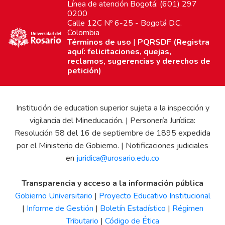
Línea de atención Bogotá: (601) 297
0200
Calle 12C Nº 6-25 - Bogotá D.C.
Colombia
Términos de uso
|
PQRSDF (Registra
aquí: felicitaciones, quejas,
reclamos, sugerencias y derechos de
petición)
Institución de education superior sujeta a la inspección y
vigilancia del Mineducación. | Personería Jurídica:
Resolución 58 del 16 de septiembre de 1895 expedida
por el Ministerio de Gobierno. | Notificaciones judiciales
en
juridica@urosario.edu.co
Transparencia y acceso a la información pública
Gobierno Universitario
|
Proyecto Educativo Institucional
|
Informe de Gestión
|
Boletín Estadístico
|
Régimen
Tributario
|
Código de Ética