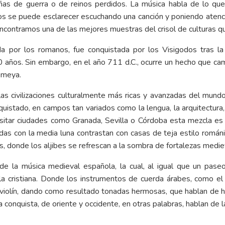
ñas de guerra o de reinos perdidos. La música habla de lo que
blos se puede esclarecer escuchando una canción y poniendo atenc
ncontramos una de las mejores muestras del crisol de culturas que
a por los romanos, fue conquistada por los Visigodos tras la 
ños. Sin embargo, en el año 711 d.C., ocurre un hecho que cambi
Omeya.
civilizaciones culturalmente más ricas y avanzadas del mundo,
uistado, en campos tan variados como la lengua, la arquitectura, 
 visitar ciudades como Granada, Sevilla o Córdoba esta mezcla e
adas con la media luna contrastan con casas de teja estilo rom
, donde los aljibes se refrescan a la sombra de fortalezas medie
e la música medieval española, la cual, al igual que un pase
la cristiana. Donde los instrumentos de cuerda árabes, como el 
violín, dando como resultado tonadas hermosas, que hablan de hé
a conquista, de oriente y occidente, en otras palabras, hablan de l