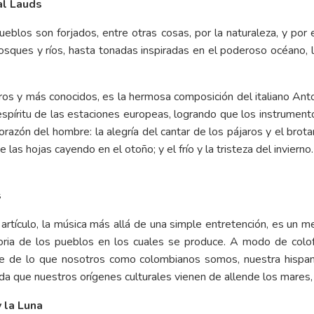
al Lauds
 pueblos son forjados, entre otras cosas, por la naturaleza, y por 
osques y ríos, hasta tonadas inspiradas en el poderoso océano, l
s y más conocidos, es la hermosa composición del italiano Antoni
 espíritu de las estaciones europeas, logrando que los instrumen
azón del hombre: la alegría del cantar de los pájaros y el brotar 
e las hojas cayendo en el otoño; y el frío y la tristeza del invier
s
rtículo, la música más allá de una simple entretención, es un m
istoria de los pueblos en los cuales se produce. A modo de colo
e de lo que nosotros como colombianos somos, nuestra hispani
rda que nuestros orígenes culturales vienen de allende los mares
y la Luna