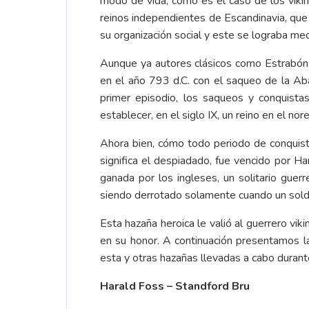
modo de vida, como es el caso de los viki
reinos independientes de Escandinavia, que 
su organización social y este se lograba med
Aunque ya autores clásicos como Estrabón h
en el año 793 d.C. con el saqueo de la Abad
primer episodio, los saqueos y conquistas
establecer, en el siglo IX, un reino en el n
Ahora bien, cómo todo periodo de conquista
significa el despiadado, fue vencido por Har
ganada por los ingleses, un solitario guer
siendo derrotado solamente cuando un soldad
Esta hazaña heroica le valió al guerrero vi
en su honor. A continuación presentamos la 
esta y otras hazañas llevadas a cabo durante
Harald Foss – Standford Bru