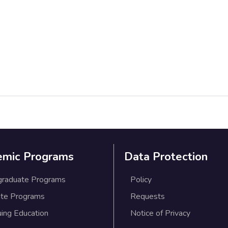
emic Programs
Data Protection
graduate Programs
Policy
te Programs
Requests
uing Education
Notice of Privacy