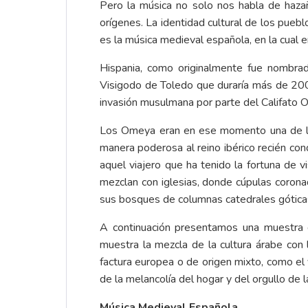
Pero la música no solo nos habla de haza
orígenes. La identidad cultural de los pue
es la música medieval española, en la cual e
Hispania, como originalmente fue nombrad
Visigodo de Toledo que duraría más de 200 a
invasión musulmana por parte del Califato 
Los Omeya eran en ese momento una de las 
manera poderosa al reino ibérico recién conq
aquel viajero que ha tenido la fortuna de
mezclan con iglesias, donde cúpulas coron
sus bosques de columnas catedrales góticas
A continuación presentamos una muestra d
muestra la mezcla de la cultura árabe con 
factura europea o de origen mixto, como el 
de la melancolía del hogar y del orgullo de l
Música Medieval Española