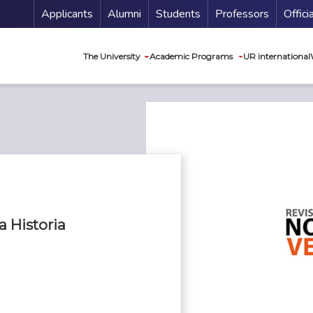
Menu Secundario
Applicants
Alumni
Students
Professors
Offici
Navegación princip
The University
Academic Programs
UR international
a Historia