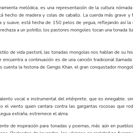
amienta melódica, es una representación de la cultura nómada
stá hecho de madera y colas de caballo. La cuerda más grave y 
 y suave, está hecha de 150 pelos de yegua, reflejando así la 
rechaza a un potrillo, los pastores mongoles tocan una tonada 
ilo de vida pastoril, las tonadas mongolas nos hablan de su hist
 encuentra a continuación es de una canción tradicional llamada
s cuenta la historia de Gengis Khan, el gran conquistador mongo
alento vocal e instrumental del intérprete, que es innegable, si
o el viento quien cantara contra las gargantas rocosas que r
 legua extraña, estremece el alma.
ente de inspiración para tonadas y poemas, más aún en pueblos