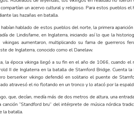
ngos. Rodeados de leyendas, los vikingos en realidad no fueron 
compartían un acervo cultural y religioso. Para estos pueblos el
iante las hazañas en batalla.
abían hablado de estos pueblos del norte, la primera aparición d
ía de Lindisfarne, en Inglaterra, iniciando así lo que la historio
 vikingas aumentaron, multiplicando su fama de guerreros fer
oreste de Inglaterra, conocido como el Danelaw.
, la época vikinga llegó a su fin en el año de 1066, cuando el 
old II de Inglaterra en la batalla de Stamford Bridge. Cuenta la h
rero berserker vikingo defendió en solitario el puente de Stam
o atravesó el rio flotando en un tronco y lo atacó por la espald
kingo, que, decían, medía más de dos metros de altura, una entrad
canción “Standford bru” del intérprete de música nórdica tradic
 la batalla.