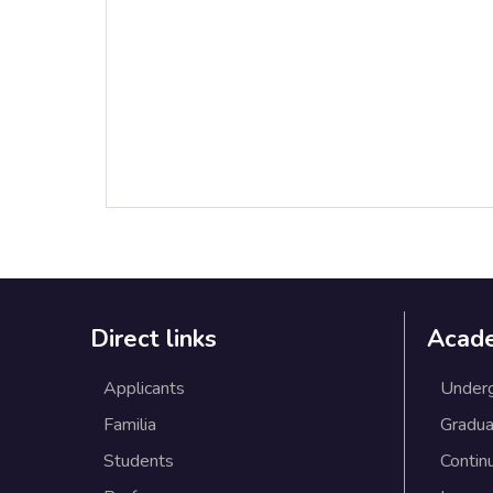
Direct links
Acad
Applicants
Under
Familia
Gradua
Students
Contin