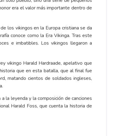
un solo pueblo, sino una serie de pequeños
 honor era el valor más importante dentro de
e los vikingos en la Europa cristiana se da
grafía conoce como la Era Vikinga. Tras este
oces e imbatibles. Los vikingos llegaron a
rey vikingo Harald Hardraade, apelativo que
istoria que en esta batalla, que al final fue
ford, matando cientos de soldados ingleses,
a.
a a la leyenda y la composición de canciones
ional Harald Foss, que cuenta la historia de