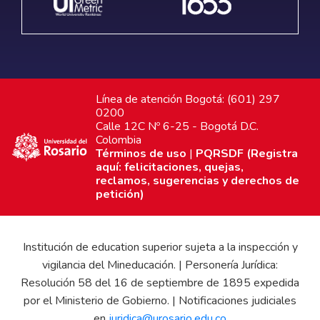
Línea de atención Bogotá: (601) 297
0200
Calle 12C Nº 6-25 - Bogotá D.C.
Colombia
Términos de uso
|
PQRSDF (Registra
aquí: felicitaciones, quejas,
reclamos, sugerencias y derechos de
petición)
Institución de education superior sujeta a la inspección y
vigilancia del Mineducación. | Personería Jurídica:
Resolución 58 del 16 de septiembre de 1895 expedida
por el Ministerio de Gobierno. | Notificaciones judiciales
en
juridica@urosario.edu.co