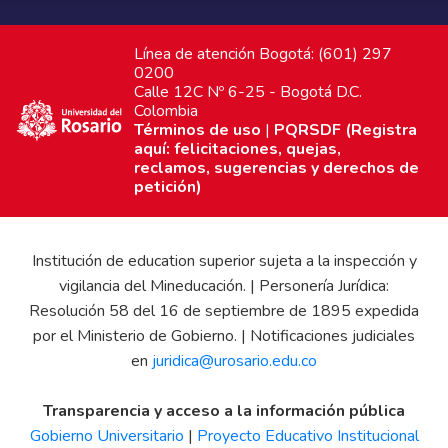
Línea de atención Bogotá: (601) 297
0200
Calle 12C Nº 6-25 - Bogotá D.C.
Colombia
Términos de uso
|
PQRSDF (Registra
aquí: felicitaciones, quejas,
reclamos, sugerencias y derechos de
petición)
Institución de education superior sujeta a la inspección y
vigilancia del Mineducación. | Personería Jurídica:
Resolución 58 del 16 de septiembre de 1895 expedida
por el Ministerio de Gobierno. | Notificaciones judiciales
en
juridica@urosario.edu.co
Transparencia y acceso a la información pública
Gobierno Universitario
|
Proyecto Educativo Institucional