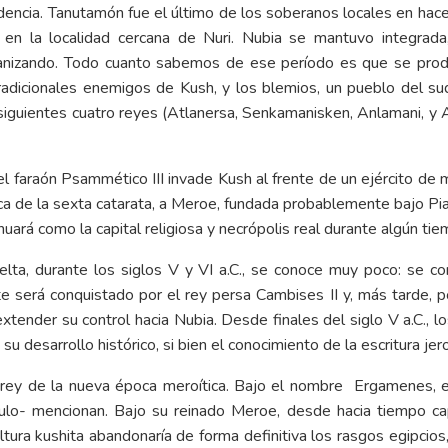
adencia. Tanutamón fue el último de los soberanos locales en hacer
 en la localidad cercana de Nuri. Nubia se mantuvo integrada
africanizando. Todo cuanto sabemos de ese período es que se pro
radicionales enemigos de Kush, y los blemios, un pueblo del su
siguientes cuatro reyes (Atlanersa, Senkamanisken, Anlamani, y 
el faraón Psammético III invade Kush al frente de un ejército de
cerca de la sexta catarata, a Meroe, fundada probablemente bajo Pi
inuará como la capital religiosa y necrópolis real durante algún ti
elta, durante los siglos V y VI a.C., se conoce muy poco: se 
te será conquistado por el rey persa Cambises II y, más tarde, 
xtender su control hacia Nubia. Desde finales del siglo V a.C., l
u desarrollo histórico, si bien el conocimiento de la escritura jer
r rey de la nueva época meroítica. Bajo el nombre Ergamenes, 
ulo- mencionan. Bajo su reinado Meroe, desde hacia tiempo ca
ultura kushita abandonaría de forma definitiva los rasgos egipcios,