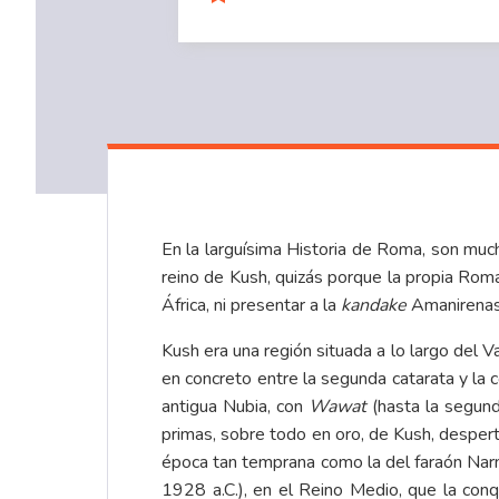
En la larguísima Historia de Roma, son much
reino de Kush, quizás porque la propia Ro
África, ni presentar a la
kandake
Amanirenas 
Kush era una región situada a lo largo del V
en concreto entre la segunda catarata y la c
antigua Nubia, con
Wawat
(hasta la segunda
primas, sobre todo en oro, de Kush, despert
época tan temprana como la del faraón Narm
1928 a.C.), en el Reino Medio, que la con