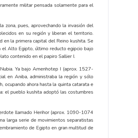
ramente militar pensada solamente para el
a zona, pues, aprovechando la invasión del
ecidos en su región y liberan el territorio.
d en la primera capital del Reino kushita. Se
 el Alto Egipto, último reducto egipcio bajo
to contenido en el papiro Sallier I.
de Nubia. Ya bajo Amenhotep I (aprox. 1527-
cial en Aniba, administraba la región y sólo
h, ocupando ahora hasta la quinta catarata e
oria: el pueblo kushita adoptó las costumbres
 sacerdote llamado Herihor (aprox. 1090-1074
 una larga serie de movimientos separatistas
smembramiento de Egipto en gran multitud de