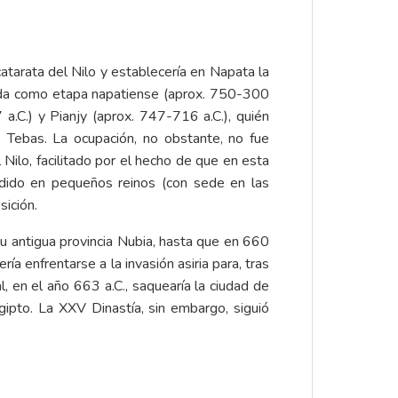
atarata del Nilo y establecería en Napata la
nocida como etapa napatiense (aprox. 750-300
 a.C.) y Pianjy (aprox. 747-716 a.C.), quién
e Tebas. La ocupación, no obstante, no fue
Nilo, facilitado por el hecho de que en esta
ividido en pequeños reinos (con sede en las
ición.
su antigua provincia Nubia, hasta que en 660
a enfrentarse a la invasión asiria para, tras
l, en el año 663 a.C., saquearía la ciudad de
ipto. La XXV Dinastía, sin embargo, siguió