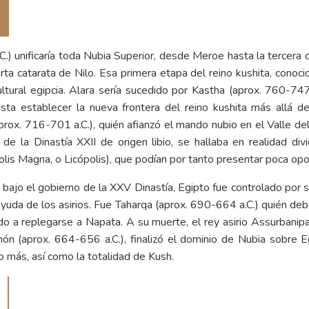
C.) unificaría toda Nubia Superior, desde Meroe hasta la tercera c
cuarta catarata de Nilo. Esa primera etapa del reino kushita, co
cultural egipcia. Alara sería sucedido por Kastha (aprox. 760-747
asta establecer la nueva frontera del reino kushita más allá d
ox. 716-701 a.C.), quién afianzó el mando nubio en el Valle del 
l de la Dinastía XXII de origen libio, se hallaba en realidad d
is Magna, o Licópolis), que podían por tanto presentar poca opos
, bajo el gobierno de la XXV Dinastía, Egipto fue controlado por 
uda de los asirios. Fue Taharqa (aprox. 690-664 a.C.) quién deberí
gado a replegarse a Napata. A su muerte, el rey asirio Assurbanipa
ón (aprox. 664-656 a.C.), finalizó el dominio de Nubia sobre Eg
o más, así como la totalidad de Kush.