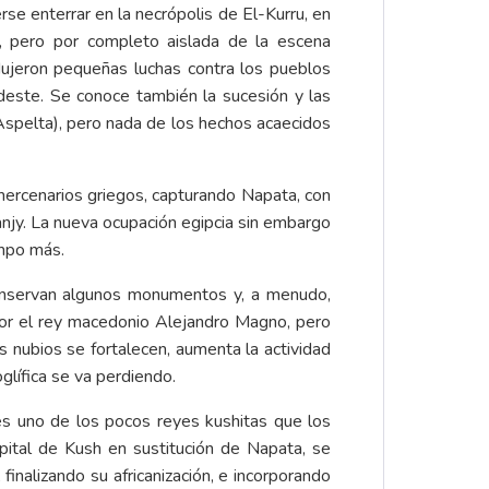
se enterrar en la necrópolis de El-Kurru, en
, pero por completo aislada de la escena
dujeron pequeñas luchas contra los pueblos
deste. Se conoce también la sucesión y las
Aspelta), pero nada de los hechos acaecidos
 mercenarios griegos, capturando Napata, con
anjy. La nueva ocupación egipcia sin embargo
empo más.
conservan algunos monumentos y, a menudo,
por el rey macedonio Alejandro Magno, pero
os nubios se fortalecen, aumenta la actividad
oglífica se va perdiendo.
es uno de los pocos reyes kushitas que los
pital de Kush en sustitución de Napata, se
 finalizando su africanización, e incorporando