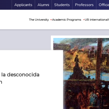
Menu Secundario
Applicants
Alumni
Students
Professors
Offici
Navegación princip
The University
Academic Programs
UR international
 la desconocida
h