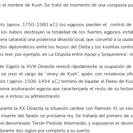
a el nombre de Kush. Se trató de momento de una conquista pu
o (aprox. 1750-1580 a.C.) los egipcios pierden el control de l
los nubios destruyen la totalidad de los fuertes egipcios establ
era catarata) una poderosa dinastía local, que convirtió a la ciuda
os diplomáticos entre los hicsos del Delta y los kushitas contra
s leer, por ejemplo, en La Disputa entre Apopi y Sequenenra”, rela
de Egipto la XVIII Dinastía reinició rápidamente la ocupación 
se creo el cargo de “virrey de Kush”, quién, con residencia ofi
sis I (aprox. 1506-1494 a.C.) terminó de liquidar el Reino de Kus
ísima aculturación egipcia que caracterizaría el resto de su hist
ua, e incluso su administración.
y durante la XX Dinastía, la situación cambia: con Ramsés XI, un
 la muerte del faraón se proclama rey. Se trataría del primero de
ía, el denominado Tercer Período Intermedio, y supusieron el de
durante dos siglos por completo a su suerte.