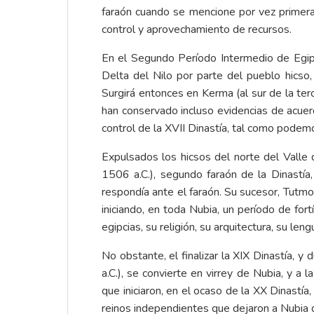
faraón cuando se mencione por vez primer
control y aprovechamiento de recursos.
En el Segundo Período Intermedio de Egipt
Delta del Nilo por parte del pueblo hicso, 
Surgirá entonces en Kerma (al sur de la terc
han conservado incluso evidencias de acuerd
control de la XVII Dinastía, tal como podemo
Expulsados los hicsos del norte del Valle 
1506 a.C.), segundo faraón de la Dinastía, 
respondía ante el faraón. Su sucesor, Tutmo
iniciando, en toda Nubia, un período de fort
egipcias, su religión, su arquitectura, su leng
No obstante, el finalizar la XIX Dinastía, 
a.C.), se convierte en virrey de Nubia, y a
que iniciaron, en el ocaso de la XX Dinast
reinos independientes que dejaron a Nubia 