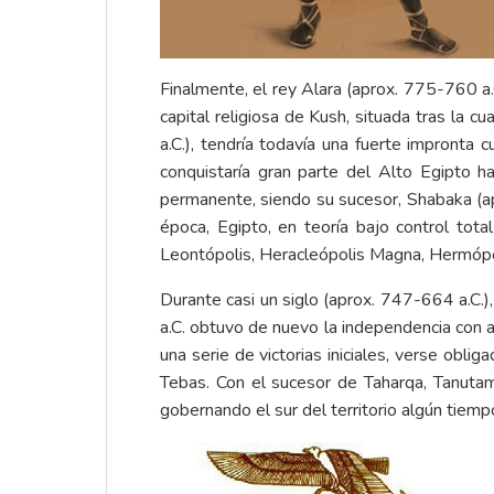
Finalmente, el rey Alara (aprox. 775-760 a.
capital religiosa de Kush, situada tras la 
a.C.), tendría todavía una fuerte impronta 
conquistaría gran parte del Alto Egipto h
permanente, siendo su sucesor, Shabaka (apr
época, Egipto, en teoría bajo control tota
Leontópolis, Heracleópolis Magna, Hermópol
Durante casi un siglo (aprox. 747-664 a.C.)
a.C. obtuvo de nuevo la independencia con ay
una serie de victorias iniciales, verse obli
Tebas. Con el sucesor de Taharqa, Tanutam
gobernando el sur del territorio algún tiemp