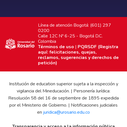
Línea de atención Bogotá: (601) 297
0200
Calle 12C Nº 6-25 - Bogotá D.C.
Colombia
Términos de uso
|
PQRSDF (Registra
aquí: felicitaciones, quejas,
reclamos, sugerencias y derechos de
petición)
Institución de education superior sujeta a la inspección y
vigilancia del Mineducación. | Personería Jurídica:
Resolución 58 del 16 de septiembre de 1895 expedida
por el Ministerio de Gobierno. | Notificaciones judiciales
en
juridica@urosario.edu.co
Transparencia y acceso a la información pública