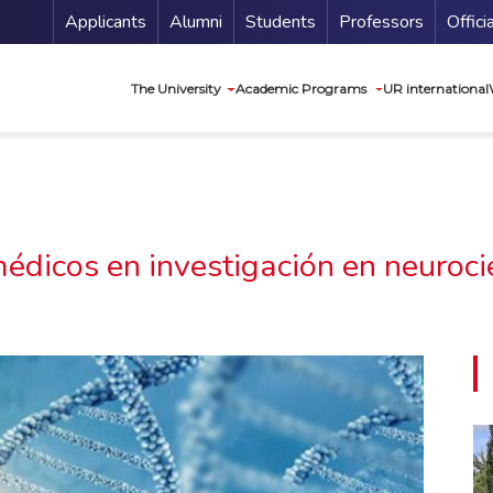
Menu Secundario
Applicants
Alumni
Students
Professors
Offici
Navegación princip
The University
Academic Programs
UR international
édicos en investigación en neuroc