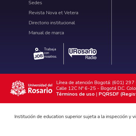
Sedes
Revista Nova et Vetera
Directorio institucional
Manual de marca
Trabaja
con
nosotros.
Línea de atención Bogotá: (601) 29
Calle 12C Nº 6-25 - Bogotá D.C. Col
Términos de uso
|
PQRSDF (Registr
Institución de education superior sujeta a la inspección y