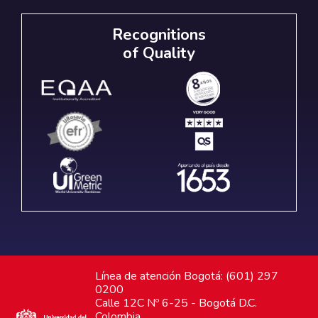
Recognitions
of Quality
Línea de atención Bogotá: (601) 297
0200
Calle 12C Nº 6-25 - Bogotá D.C.
Colombia