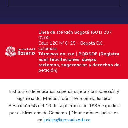
Línea de atención Bogotá: (601) 297
0200
Calle 12C Nº 6-25 - Bogotá D.C.
Colombia
Términos de uso
|
PQRSDF (Registra
aquí: felicitaciones, quejas,
reclamos, sugerencias y derechos de
petición)
Institución de education superior sujeta a la inspección y
vigilancia del Mineducación. | Personería Jurídica:
Resolución 58 del 16 de septiembre de 1895 expedida
por el Ministerio de Gobierno. | Notificaciones judiciales
en
juridica@urosario.edu.co