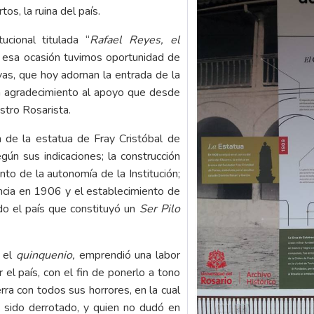
os, la ruina del país.
ucional titulada “
Rafael Reyes, el
n esa ocasión tuvimos oportunidad de
vas, que hoy adornan la entrada de la
en agradecimiento al apoyo que desde
stro Rosarista.
n de la estatua de Fray Cristóbal de
gún sus indicaciones; la construcción
to de la autonomía de la Institución;
encia en 1906 y el establecimiento de
o el país que constituyó un
Ser Pilo
o el
quinquenio,
emprendió una labor
el país, con el fin de ponerlo a tono
erra con todos sus horrores, en la cual
 sido derrotado, y quien no dudó en