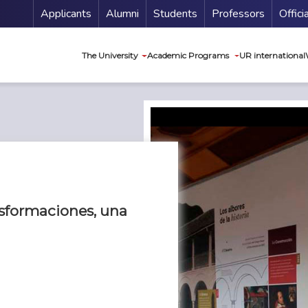
Menu Secundario
Applicants
Alumni
Students
Professors
Offici
Navegación princip
The University
Academic Programs
UR international
ansformaciones, una