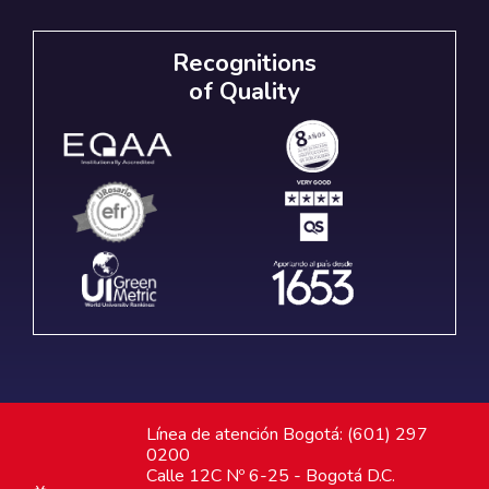
Recognitions
of Quality
Línea de atención Bogotá: (601) 297
0200
Calle 12C Nº 6-25 - Bogotá D.C.