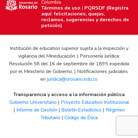
Colombia
Términos de uso
|
PQRSDF (Registra
aquí: felicitaciones, quejas,
reclamos, sugerencias y derechos de
petición)
Institución de education superior sujeta a la inspección y
vigilancia del Mineducación. | Personería Jurídica:
Resolución 58 del 16 de septiembre de 1895 expedida
por el Ministerio de Gobierno. | Notificaciones judiciales
en
juridica@urosario.edu.co
Transparencia y acceso a la información pública
Gobierno Universitario
|
Proyecto Educativo Institucional
|
Informe de Gestión
|
Boletín Estadístico
|
Régimen
Tributario
|
Código de Ética