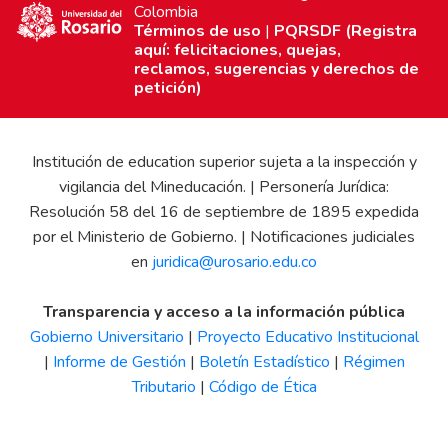
Colombia
Términos de uso
|
PQRSDF (Registra
aquí: felicitaciones, quejas,
reclamos, sugerencias y derechos de
petición)
Institución de education superior sujeta a la inspección y
vigilancia del Mineducación. | Personería Jurídica:
Resolución 58 del 16 de septiembre de 1895 expedida
por el Ministerio de Gobierno. | Notificaciones judiciales
en
juridica@urosario.edu.co
Transparencia y acceso a la información pública
Gobierno Universitario
|
Proyecto Educativo Institucional
|
Informe de Gestión
|
Boletín Estadístico
|
Régimen
Tributario
|
Código de Ética