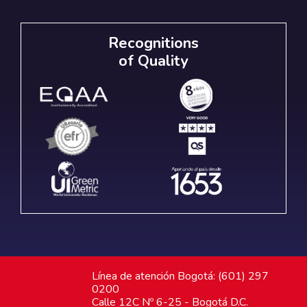
Recognitions
of Quality
Línea de atención Bogotá: (601) 297
0200
Calle 12C Nº 6-25 - Bogotá D.C.