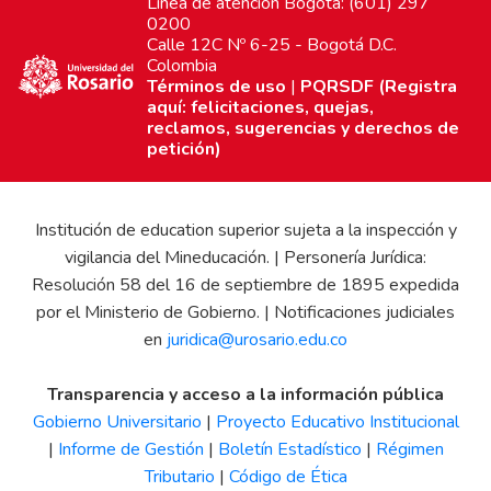
Línea de atención Bogotá: (601) 297
0200
Calle 12C Nº 6-25 - Bogotá D.C.
Colombia
Términos de uso
|
PQRSDF (Registra
aquí: felicitaciones, quejas,
reclamos, sugerencias y derechos de
petición)
Institución de education superior sujeta a la inspección y
vigilancia del Mineducación. | Personería Jurídica:
Resolución 58 del 16 de septiembre de 1895 expedida
por el Ministerio de Gobierno. | Notificaciones judiciales
en
juridica@urosario.edu.co
Transparencia y acceso a la información pública
Gobierno Universitario
|
Proyecto Educativo Institucional
|
Informe de Gestión
|
Boletín Estadístico
|
Régimen
Tributario
|
Código de Ética