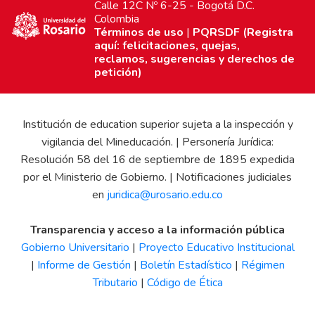
Calle 12C Nº 6-25 - Bogotá D.C.
Colombia
Términos de uso
|
PQRSDF (Registra
aquí: felicitaciones, quejas,
reclamos, sugerencias y derechos de
petición)
Institución de education superior sujeta a la inspección y
vigilancia del Mineducación. | Personería Jurídica:
Resolución 58 del 16 de septiembre de 1895 expedida
por el Ministerio de Gobierno. | Notificaciones judiciales
en
juridica@urosario.edu.co
Transparencia y acceso a la información pública
Gobierno Universitario
|
Proyecto Educativo Institucional
|
Informe de Gestión
|
Boletín Estadístico
|
Régimen
Tributario
|
Código de Ética