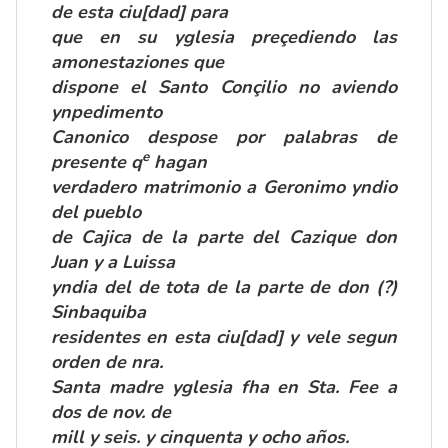
de esta ciu[dad] para
​que en su yglesia pre
ç
ediendo las
amonestaziones que
dispone el Santo Con
ç
ilio no aviendo
ynpedimento
Canonico despose por palabras de
e
presente q
hagan
verdadero matrimonio a Geronimo yndio
del pueblo
de Cajica de la parte del Cazique don
Juan y a Luissa
yndia del de tota de la parte de don (?)
Sinbaquiba
residentes en esta ciu[dad] y vele segun
orden de nra.
Santa madre yglesia fha en Sta. Fee a
dos de nov. de
mill y seis. y cinquenta y ocho años.