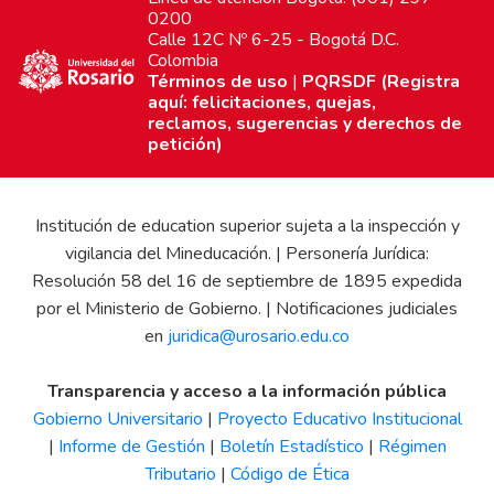
0200
Calle 12C Nº 6-25 - Bogotá D.C.
Colombia
Términos de uso
|
PQRSDF (Registra
aquí: felicitaciones, quejas,
reclamos, sugerencias y derechos de
petición)
Institución de education superior sujeta a la inspección y
vigilancia del Mineducación. | Personería Jurídica:
Resolución 58 del 16 de septiembre de 1895 expedida
por el Ministerio de Gobierno. | Notificaciones judiciales
en
juridica@urosario.edu.co
Transparencia y acceso a la información pública
Gobierno Universitario
|
Proyecto Educativo Institucional
|
Informe de Gestión
|
Boletín Estadístico
|
Régimen
Tributario
|
Código de Ética