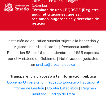
Calle 12C Nº 6-25 - Bogotá D.C.
Colombia
Términos de uso
|
PQRSDF (Registra
aquí: felicitaciones, quejas,
reclamos, sugerencias y derechos de
petición)
Institución de education superior sujeta a la inspección y
vigilancia del Mineducación. | Personería Jurídica:
Resolución 58 del 16 de septiembre de 1895 expedida
por el Ministerio de Gobierno. | Notificaciones judiciales
en
juridica@urosario.edu.co
Transparencia y acceso a la información pública
Gobierno Universitario
|
Proyecto Educativo Institucional
|
Informe de Gestión
|
Boletín Estadístico
|
Régimen
Tributario
|
Código de Ética