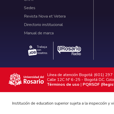
Sedes
Revista Nova et Vetera
Directorio institucional
Manual de marca
Trabaja
con
nosotros.
Línea de atención Bogotá: (601) 29
Calle 12C Nº 6-25 - Bogotá D.C. Col
Términos de uso
|
PQRSDF (Registr
Institución de education superior sujeta a la inspección y