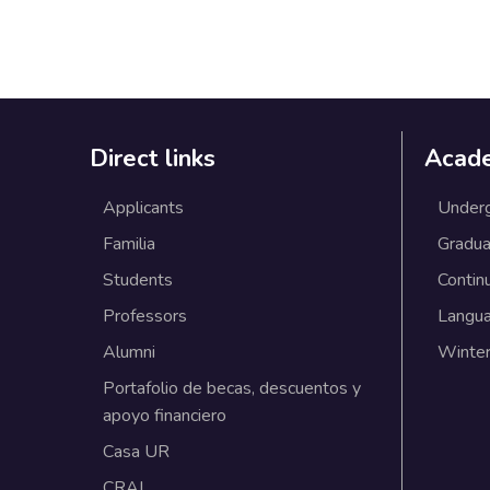
Direct links
Acad
Applicants
Under
Familia
Gradua
Students
Contin
Professors
Langu
Alumni
Winter
Portafolio de becas, descuentos y
apoyo financiero
Casa UR
CRAI