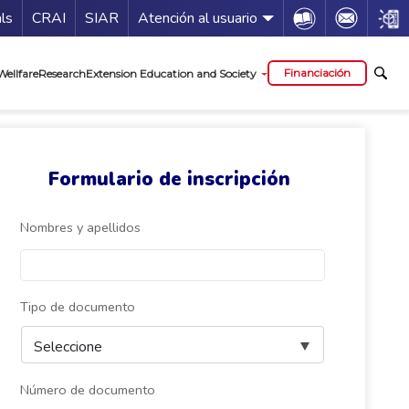
Guía de servicios
Icon
Icon
Icon
als
CRAI
SIAR
Atención al usuario
al
Financiación
Wellfare
Research
Extension Education and Society
Formulario de inscripción
Nombres y apellidos
Tipo de documento
Número de documento