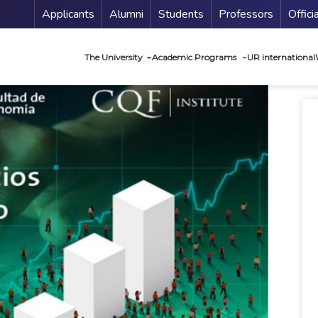
Menu Secundario
Applicants
Alumni
Students
Professors
Offici
Navegación princip
The University
Academic Programs
UR international