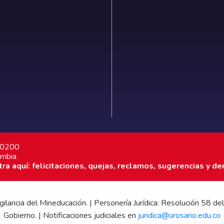
7 0200
ombia
a aquí: felicitaciones, quejas, reclamos, sugerencias y de
 vigilancia del Mineducación. | Personería Jurídica: Resolución 58
Gobierno. | Notificaciones judiciales en
juridica@urosario.edu.co