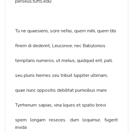
perseus.tufts.edu:
Tu ne quaesieris, scire nefas, quem mihi, quem tibi
finem di dederint, Leuconoe, nec Babylonios
temptaris numeros. ut melius, quidquid erit, pati.
seu pluris hiemes seu tribuit Iuppiter ultimam,
quae nunc oppositis debilitat pumicibus mare
Tyrrhenum: sapias, vina liques et spatio brevi
spem longam reseces. dum loquimur, fugerit
invida