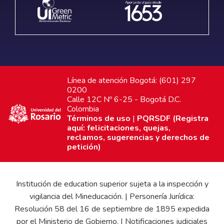
Línea de atención Bogotá: (601) 297
0200
Calle 12C Nº 6-25 - Bogotá D.C.
Colombia
Términos de uso
|
PQRSDF (Registra
aquí: felicitaciones, quejas,
reclamos, sugerencias y derechos de
petición)
Institución de education superior sujeta a la inspección y
vigilancia del Mineducación. | Personería Jurídica:
Resolución 58 del 16 de septiembre de 1895 expedida
por el Ministerio de Gobierno. | Notificaciones judiciales