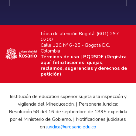
Línea de atención Bogotá: (601) 297
0200
Calle 12C Nº 6-25 - Bogotá D.C.
Colombia
Términos de uso
|
PQRSDF (Registra
aquí: felicitaciones, quejas,
reclamos, sugerencias y derechos de
petición)
Institución de education superior sujeta a la inspección y
vigilancia del Mineducación. | Personería Jurídica:
Resolución 58 del 16 de septiembre de 1895 expedida
por el Ministerio de Gobierno. | Notificaciones judiciales
en
juridica@urosario.edu.co