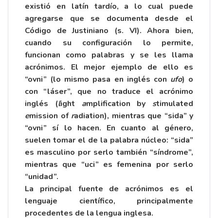
existió en latín tardío, a lo cual puede
agregarse que se documenta desde el
Código de Justiniano (s. VI). Ahora bien,
cuando su configuración lo permite,
funcionan como palabras y se les llama
acrónimos. El mejor ejemplo de ello es
“ovni” (lo mismo pasa en inglés con
ufo
) o
con “láser”, que no traduce el acrónimo
inglés (
l
ight
a
mplification by
s
timulated
e
mission of
r
adiation), mientras que “sida” y
“ovni” sí lo hacen. En cuanto al género,
suelen tomar el de la palabra núcleo: “sida”
es masculino por serlo también “síndrome”,
mientras que “uci” es femenina por serlo
“unidad”.
La principal fuente de acrónimos es el
lenguaje científico, principalmente
procedentes de la lengua inglesa.