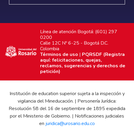
Línea de atención Bogotá: (601) 297
0200
Calle 12C Nº 6-25 - Bogotá D.C.
Colombia
Términos de uso
|
PQRSDF (Registra
aquí: felicitaciones, quejas,
reclamos, sugerencias y derechos de
petición)
Institución de education superior sujeta a la inspección y
vigilancia del Mineducación. | Personería Jurídica:
Resolución 58 del 16 de septiembre de 1895 expedida
por el Ministerio de Gobierno. | Notificaciones judiciales
en
juridica@urosario.edu.co