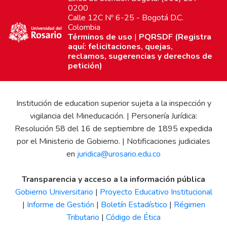
0200
Calle 12C Nº 6-25 - Bogotá D.C.
Colombia
Términos de uso
|
PQRSDF (Registra
aquí: felicitaciones, quejas,
reclamos, sugerencias y derechos de
petición)
Institución de education superior sujeta a la inspección y
vigilancia del Mineducación. | Personería Jurídica:
Resolución 58 del 16 de septiembre de 1895 expedida
por el Ministerio de Gobierno. | Notificaciones judiciales
en
juridica@urosario.edu.co
Transparencia y acceso a la información pública
Gobierno Universitario
|
Proyecto Educativo Institucional
|
Informe de Gestión
|
Boletín Estadístico
|
Régimen
Tributario
|
Código de Ética