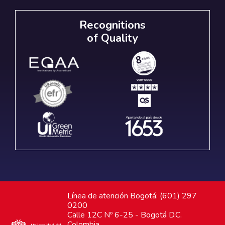
Recognitions
of Quality
Línea de atención Bogotá: (601) 297
0200
Calle 12C Nº 6-25 - Bogotá D.C.
Colombia