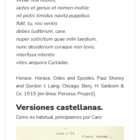
silvae filia nobilis,
iactes et genus et nomen inutile:
nil pictis timidus navita puppibus
fidit. tu, nisi ventis
debes ludibrium, cave.
nuper sollicitum quae mihi taedium,
nunc desiderium curaque non levis,
interfusa nitentis
vites aequora Cycladas.
Horace. Horace, Odes and Epodes. Paul Shorey
and Gordon J. Laing. Chicago. Benj. H. Sanborn &
Co. 1919 [en línea: Perseus Project].
Versiones castellanas.
Como es habitual, principiamos por Caro: