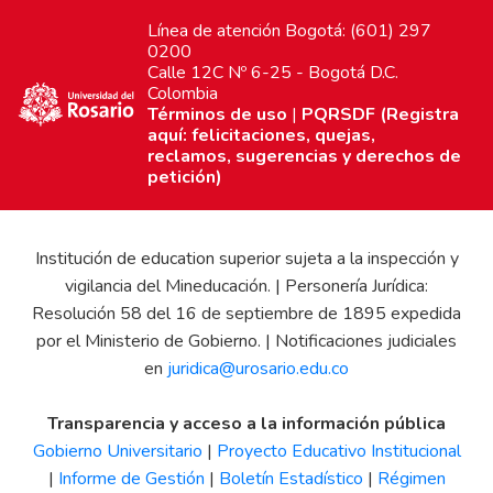
Línea de atención Bogotá: (601) 297
0200
Calle 12C Nº 6-25 - Bogotá D.C.
Colombia
Términos de uso
|
PQRSDF (Registra
aquí: felicitaciones, quejas,
reclamos, sugerencias y derechos de
petición)
Institución de education superior sujeta a la inspección y
vigilancia del Mineducación. | Personería Jurídica:
Resolución 58 del 16 de septiembre de 1895 expedida
por el Ministerio de Gobierno. | Notificaciones judiciales
en
juridica@urosario.edu.co
Transparencia y acceso a la información pública
Gobierno Universitario
|
Proyecto Educativo Institucional
|
Informe de Gestión
|
Boletín Estadístico
|
Régimen