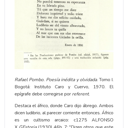
Rafael Pombo. Poesía inédita y olvidada
. Tomo I.
Bogotá: Instituto Caro y Cuervo, 1970. El
epígrafe debe corregirse por
referent
.
Destaca el áfrico, donde Caro dijo ábrego. Ambos
dicen ludibrio, al parecer corriente entonces. Áfrico
es un cultismo arcaico: c1275 ALFONSO
X
GEstoria
(1930) 46b, 7: "Dizen otros que este