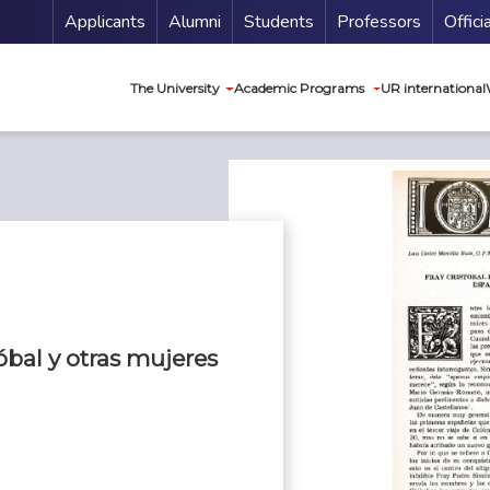
Menu Secundario
Applicants
Alumni
Students
Professors
Offici
Navegación princip
The University
Academic Programs
UR international
óbal y otras mujeres