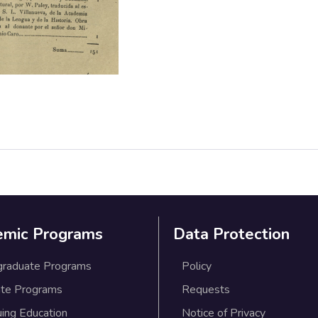
emic Programs
Data Protection
graduate Programs
Policy
te Programs
Requests
uing Education
Notice of Privacy