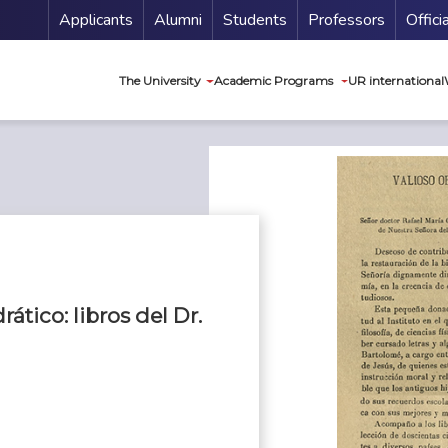
Menu Secundario
Applicants
Alumni
Students
Professors
Offici
Navegación princip
The University
Academic Programs
UR international
ático: libros del Dr.