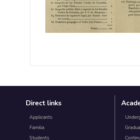
Direct links
Acad
Applicants
Under
Familia
Gradua
Students
Contin