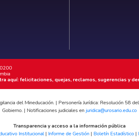
7 0200
ombia
a aquí: felicitaciones, quejas, reclamos, sugerencias y de
 vigilancia del Mineducación. | Personería Jurídica: Resolución 58
Gobierno. | Notificaciones judiciales en
juridica@urosario.edu.co
Transparencia y acceso a la información pública
ucativo Institucional
|
Informe de Gestión
|
Boletín Estadístico
|