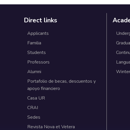
Direct links
Acad
Applicants
Under
Familia
Gradua
Students
Contin
Professors
Langu
Alumni
Winter
Portafolio de becas, descuentos y
apoyo financiero
Casa UR
CRAI
Sedes
Revista Nova et Vetera