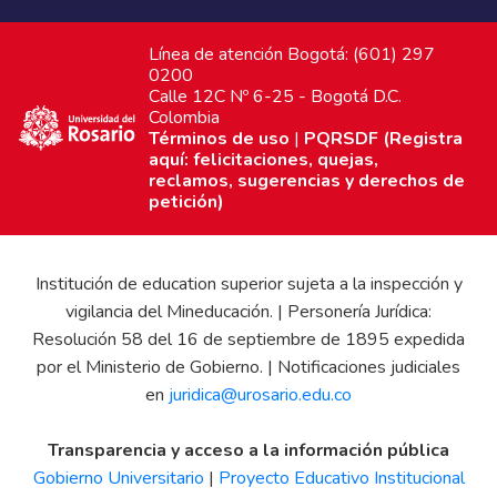
Línea de atención Bogotá: (601) 297
0200
Calle 12C Nº 6-25 - Bogotá D.C.
Colombia
Términos de uso
|
PQRSDF (Registra
aquí: felicitaciones, quejas,
reclamos, sugerencias y derechos de
petición)
Institución de education superior sujeta a la inspección y
vigilancia del Mineducación. | Personería Jurídica:
Resolución 58 del 16 de septiembre de 1895 expedida
por el Ministerio de Gobierno. | Notificaciones judiciales
en
juridica@urosario.edu.co
Transparencia y acceso a la información pública
Gobierno Universitario
|
Proyecto Educativo Institucional