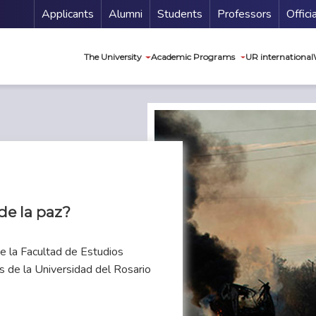
Menu Secundario
Applicants
Alumni
Students
Professors
Offici
Navegación princip
The University
Academic Programs
UR international
de la paz?
de la Facultad de Estudios
os de la Universidad del Rosario