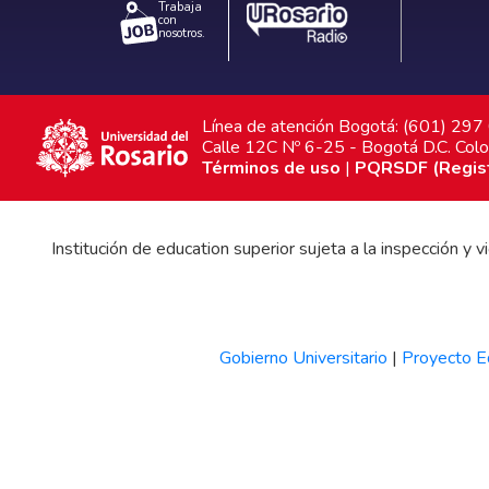
Trabaja
con
nosotros.
Línea de atención Bogotá: (601) 29
Calle 12C Nº 6-25 - Bogotá D.C. Col
Términos de uso
|
PQRSDF (Registr
Institución de education superior sujeta a la inspección y
Gobierno Universitario
|
Proyecto Ed