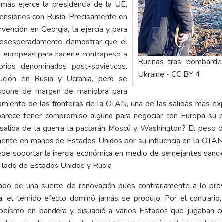
emás ejerce la presidencia de la UE,
e tensiones con Rusia. Precisamente en
ención en Georgia, la ejercía y para
 desesperadamente demostrar que el
as europeas para hacerle contrapeso a
Ruenas tras bombarde
orios denominados post-soviéticos.
Ukraine - CC BY 4
ución en Rusia y Ucrania, pero se
dispone de margen de maniobra para
amiento de las fronteras de la OTAN, una de las salidas mas expe
arece tener compromiso alguno para negociar con Europa su po
a salida de la guerra la pactarán Moscú y Washington? El peso
camente en manos de Estados Unidos por su influencia en la OTAN
uede soportar la inercia económica en medio de semejantes sanc
al lado de Estados Unidos y Rusia.
ado de una suerte de renovación pues contrariamente a lo pr
a, el temido efecto dominó jamás se produjo. Por el contrario, 
opeísmo en bandera y disuadió a varios Estados que jugaban co