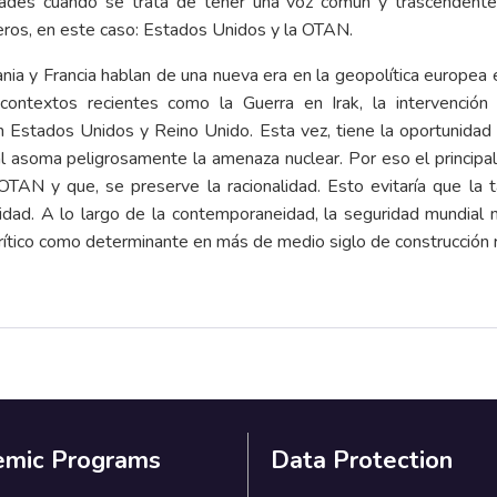
ultades cuando se trata de tener una voz común y trascendente
eros, en este caso: Estados Unidos y la OTAN.
ia y Francia hablan de una nueva era en la geopolítica europea e
ontextos recientes como la Guerra en Irak, la intervención
en Estados Unidos y Reino Unido. Esta vez, tiene la oportunidad
 asoma peligrosamente la amenaza nuclear. Por eso el principal 
TAN y que, se preserve la racionalidad. Esto evitaría que la
lidad. A lo largo de la contemporaneidad, la seguridad mundia
ítico como determinante en más de medio siglo de construcción r
emic Programs
Data Protection