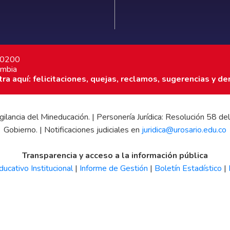
7 0200
ombia
a aquí: felicitaciones, quejas, reclamos, sugerencias y de
 vigilancia del Mineducación. | Personería Jurídica: Resolución 58
Gobierno. | Notificaciones judiciales en
juridica@urosario.edu.co
Transparencia y acceso a la información pública
ucativo Institucional
|
Informe de Gestión
|
Boletín Estadístico
|