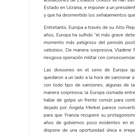
acusaciones de Estados Unidos se han sumad
Estado en Ucrania, e imponer a un president
y que ha desmentido los señalamientos q
Entretanto, Europa a través de su Alto Repr
años, Europa ha sufrido “el más grave det
momento más peligroso del periodo post-G
vaticinios. De manera sorpresiva, Vladimir
riesgosa operación militar con consecuencia
Las divisiones en el seno de Europa q
quedaron a un lado a la hora de sancionar a 
con todo tipo de sanciones, algunas de l
manera sorpresiva, la Europa cismada entr
hallar de golpe un frente común para cont
dejado por Ángela Merkel parece converti
para que Francia recupere su protagonismo
años de gobiernos poco incidentes en e
dispone de una oportunidad única e irrep