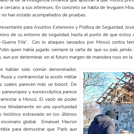
o la de la inteligencia británica que apuntan a que Moscú pret
e cercano a sus intereses. En concreto se habla de Ievgueni Mouraï
ue no han estado acompañados de pruebas.
esentante para Asuntos Exteriores y Política de Seguridad, Josep
erioro de su entorno de seguridad, hasta el punto de que estoy
uerra Fría”. Con lo ataques lanzados por Moscú contra terri
 Putin quien había jugado siempre la carta de que su país jamás 
s, aun por determinar, en el futuro margen de maniobra ruso en la
ue habían sido común denominador,
Rusia y contrarrestar la acción militar
as cuales parecen más un boicot. De
e paneuropea y euroescéptica parece
rarrestar a Moscú. El vacío de poder
rse tímidamente en una oportunidad
 histórico extraviado en los últimos
l escenario global. Emanuel Macron
etible para demostrar que París aun