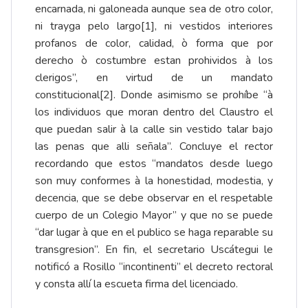
encarnada, ni galoneada aunque sea de otro color,
ni trayga pelo largo
[1]
, ni vestidos interiores
profanos de color, calidad, ò forma que por
derecho ò costumbre estan prohividos à los
clerigos”, en virtud de un mandato
constitucional
[2]
. Donde asimismo se prohíbe “à
los individuos que moran dentro del Claustro el
que puedan salir à la calle sin vestido talar bajo
las penas que alli señala”. Concluye el rector
recordando que estos “mandatos desde luego
son muy conformes à la honestidad, modestia, y
decencia, que se debe observar en el respetable
cuerpo de un Colegio Mayor” y que no se puede
“dar lugar à que en el publico se haga reparable su
transgresion”. En fin, el secretario Uscátegui le
notificó a Rosillo “incontinenti” el decreto rectoral
y consta allí la escueta firma del licenciado.