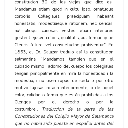
constitucion 30 de las viejas que dice asi:
Mandamus etiam quod in cultu ipso, ornatuque
corporis Collegiales praecipuam habeant
honestatis, modestiaeque rationem, nec sericas,
aut alioqui curiosas vestes etiam interiores
gestent ejusve coloris, qualitatis, aut formae quae
Clericis à Jure, vel consuetudine prohiventur”. En
1853, el Dr. Salazar tradujo así la constitución
salmantina: “Mandamos tambien que en el
cuidado mismo i adorno del cuerpo los colegiales
tengan principalmente en mira la honestidad i la
modestia, i no usen ropas de seda o por otro
motivo lujosas ni aun interiormente, o de aquel
color, calidad o forma que están prohibidas a los
Clérigos por el derecho o por la
costumbre”.
Traduccion de la parte de las
Constituciones del Colejio Mayor de Salamanca
que no habia sido puesta en español antes del