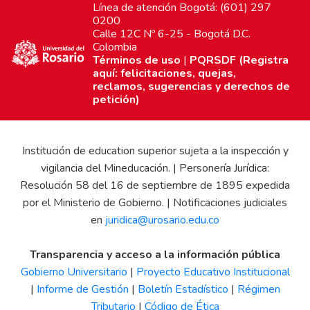
Línea de atención Bogotá: (601) 297
0200
Calle 12C Nº 6-25 - Bogotá D.C.
Colombia
Términos de uso
|
PQRSDF (Registra
aquí: felicitaciones, quejas,
reclamos, sugerencias y derechos de
petición)
Institución de education superior sujeta a la inspección y
vigilancia del Mineducación. | Personería Jurídica:
Resolución 58 del 16 de septiembre de 1895 expedida
por el Ministerio de Gobierno. | Notificaciones judiciales
en
juridica@urosario.edu.co
Transparencia y acceso a la información pública
Gobierno Universitario
|
Proyecto Educativo Institucional
|
Informe de Gestión
|
Boletín Estadístico
|
Régimen
Tributario
|
Código de Ética