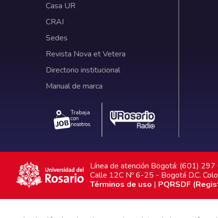
Casa UR
CRAI
Sedes
Revista Nova et Vetera
Directorio institucional
Manual de marca
Trabaja
con
nosotros.
Línea de atención Bogotá: (601) 29
Calle 12C Nº 6-25 - Bogotá D.C. Col
Términos de uso
|
PQRSDF (Registr