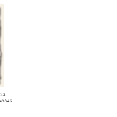
923.
?p=9846