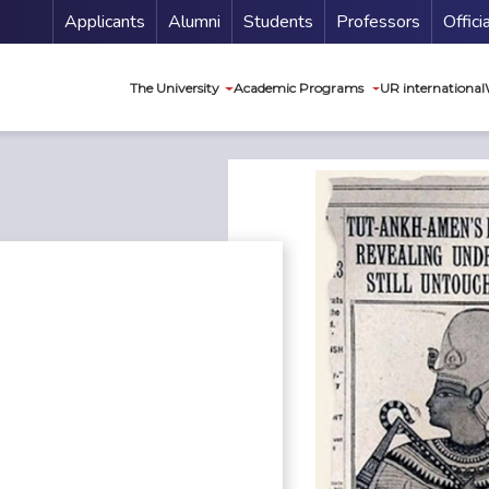
Menu Secundario
Applicants
Alumni
Students
Professors
Offici
Navegación princip
The University
Academic Programs
UR international