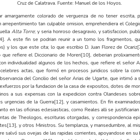
Cruz de Calatrava. Fuente:
Manuel de los Hoyos
.
ar amargamente colorado de verguenza de no tener escrita, pa
n arrepentimiento tan culpable omision, emprehendiera el Coleg
quella
Alta Torre
; y seria honroso desagravio, y satisfaccion, publi
[4]
. A este fin se podrian reunir a un tomo los fragmentos, qu
) y los que este cita; lo que escribio D. Juan Florez de Ocariz
[
o que refiere el Diccionario de Moreri
[10]
, deberian prolixament
 con individualidad algunos de los hechos, que refiere el señor
 celebres actas, que formó en procesos juridicos sobre la com
observancia del Concilio del señor Arias de Ugarte, que intimó a
xfuerzos por la fundacion de la casa de expositos, dotes de monja
inos a sus expensas con la expedicion contra Olandeses sobre
as urgencias de la Guerra
[12]
, y casamientos. En fin examinado
to en las oficinas eclesiasticas, como Reales alli se justificaria
Juntas de Theologos, escrituras otorgadas, y correspondencia epi
ntes
[13]
, y otros Ministros. Su templanza, y mansedumbre, al mism
mpre salvó sus ovejas de las rapidas corrientes, apoyandose en su 