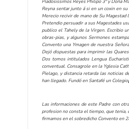
Piadosissimos Reyes Philipo 3º y Doña Mar
Reyna sentar junto á si en un coxin en su
Merecio recivir de mano de Su Magestad l
Pretendio persuadir a sus Magestades usa
publico el Tahely de la Virgen. Escribio 
obras-pias, y algunos Sermones estampad
Convento una Ymagen de nuestra Señora h
Dejó dispuestas para imprimir las Quare
Dos tomos intitulados Lengua Eucharist
conventual. Consagrole en la Yglesia Cath
Pielago, y distancia retarda las noticias
han llegado. Fundó en Santafé un Colegio
Las informaciones de este Padre con otra
profesion no consta el tiempo, que tenia, 
firmamos en el sobredicho Convento en 2