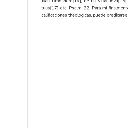
Juan Limosnero
[14]
, de un Villanueva
[15]
tuus
[17]
etc. Psalm. 22. Para mi finalment
calificaciones theologicas, puede predicars