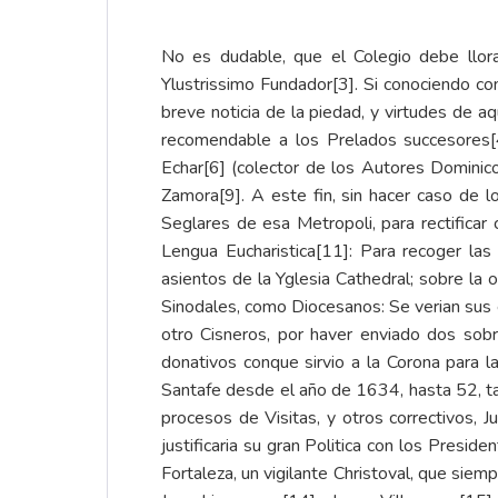
No es dudable, que el Colegio debe llor
Ylustrissimo Fundador
[3]
. Si conociendo co
breve noticia de la piedad, y virtudes de a
recomendable a los Prelados succesores
Echar
[6]
(colector de los Autores Dominicos
Zamora
[9]
. A este fin, sin hacer caso de l
Seglares de esa Metropoli, para rectificar
Lengua Eucharistica
[11]
: Para recoger las
asientos de la Yglesia Cathedral; sobre la 
Sinodales, como Diocesanos: Se verian sus e
otro Cisneros, por haver enviado dos sobr
donativos conque sirvio a la Corona para l
Santafe desde el año de 1634, hasta 52, tan
procesos de Visitas, y otros correctivos, 
justificaria su gran Politica con los Preside
Fortaleza, un vigilante Christoval, que sie