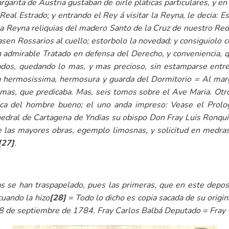
garita de Austria gustaban de oirle platicas particulares, y en
 Real Estrado; y entrando el Rey á visitar la Reyna, le decia: 
a Reyna reliquias del madero Santo de la Cruz de nuestro Red
sen Rossarios al cuello; estorbolo la novedad; y consiguiolo 
un admirable Tratado en defensa del Derecho, y conveniencia, q
os, quedando lo mas, y mas precioso, sin estamparse entreg
ermosissima, hermosura y guarda del Dormitorio = Al marge
smas, que predicaba. Mas, seis tomos sobre el Ave Maria. Otr
ica del hombre bueno; el uno anda impreso: Vease el Prolog
edral de Cartagena de Yndias su obispo Don Fray Luis Ronquill
 de las mayores obras, egemplo limosnas, y solicitud en medr
[27]
.
s se han traspapelado, pues las primeras, que en este depos
cuando la hizo
[28]
= Todo lo dicho es copia sacada de su origina
8 de septiembre de 1784. Fray Carlos Balbá Deputado = Fray