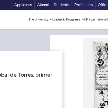
Menu Secundario
Applicants
Alumni
Students
Professors
Offici
Navegación princip
The University
Academic Programs
UR international
tóbal de Torres, primer