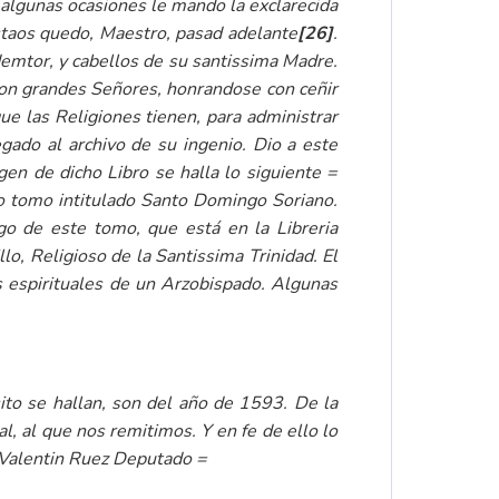
 algunas ocasiones le mando la exclarecida
Estaos quedo, Maestro, pasad adelante
[26]
.
emtor, y cabellos de su santissima Madre.
con grandes Señores, honrandose con ceñir
ue las Religiones tienen, para administrar
ado al archivo de su ingenio. Dio a este
n de dicho Libro se halla lo siguiente =
o tomo intitulado Santo Domingo Soriano.
o de este tomo, que está en la Libreria
o, Religioso de la Santissima Trinidad. El
as espirituales de un Arzobispado. Algunas
ito se hallan, son del año de 1593. De la
l, al que nos remitimos. Y en fe de ello lo
 Valentin Ruez Deputado =