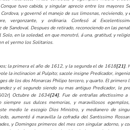
 Conque tuvo cabida, y singular aprecio entre los mayores Se
ordova, y governó el manejo de sus limosnas, reciviendo, 
re, vergonzante, y ordinaria. Confesó al Excelentis
de Sandoval. Despues de retirado, reconociendo en las penali
Solo, en la soledad, en que monstró, á una, gratitud, y religio
n el yermo los Solitarios.
os; la primera el año de 1612, y la segunda el de 1618
[21]
. 
vole la inclinacion al Pulpito; sacole insigne Predicador, inge
ages de los dos Monarcas Philipo tercero, y quarto. El primero 
nandez y el segundo siendo su mas antiguo Predicador, le p
502r]
Octubre de 1634
[24]
. Fue de entrañas afectissimo a 
o siempre sus dulces memorias, y maravillosos egemplos, 
te medio le escogio Dios Ministro, y medianero de singul
do, aumentó á maravilla la cofradia del Santissimo Rossari
ades, y Domingos primeros del mes con singular adorno, y con