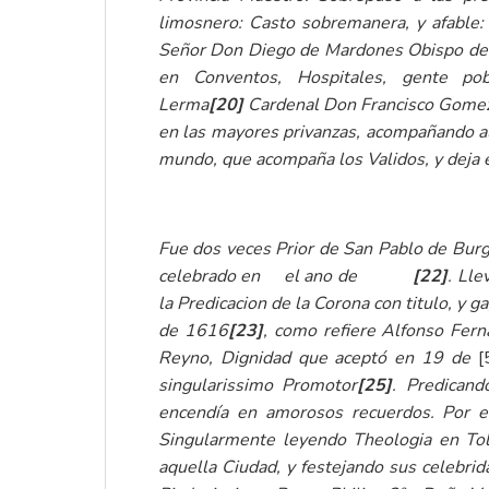
limosnero: Casto sobremanera, y afable:
Señor Don Diego de Mardones Obispo de C
en Conventos, Hospitales, gente pob
Lerma
[20]
Cardenal Don Francisco Gomez 
en las mayores privanzas, acompañando al 
mundo, que acompaña los Validos, y deja e
Fue dos veces Prior de San Pablo de Burg
celebrado en el ano de
[22]
. Lle
la Predicacion de la Corona con titulo, y g
de 1616
[23]
, como refiere Alfonso Fer
Reyno, Dignidad que aceptó en 19 de
[
singularissimo Promotor
[25]
. Predicand
encendía en amorosos recuerdos. Por es
Singularmente leyendo Theologia en Tole
aquella Ciudad, y festejando sus celebrid