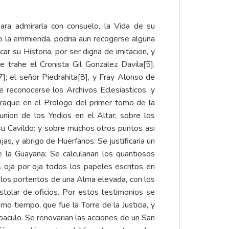
ra admirarla con consuelo, la Vida de su
io la emmienda, podria aun recogerse alguna
car su Historia, por ser digna de imitacion, y
e trahe el Cronista Gil Gonzalez Davila
[5]
,
7]
; el señor Piedrahita
[8]
, y Fray Alonso de
e reconocerse los Archivos Eclesiasticos, y
 Araque en el Prologo del primer tomo de la
union de los Yndios en el Altar; sobre los
 su Cavildo: y sobre muchos otros puntos asi
s, y abrigo de Huerfanos: Se justificaria un
 la Guayana: Se calcularian los quantiosos
s oja por oja todos los papeles escritos en
n los portentos de una Alma elevada, con los
stolar de oficios. Por estos testimonios se
o tiempo, que fue la Torre de la Justicia, y
baculo. Se renovarian las acciones de un San