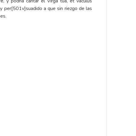
é, y podria cantar el Virga tua, et vaculus
oy per[501v]suadido a que sin riezgo de las
es.