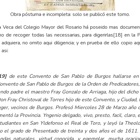
Obra póstuma e incompleta: solo se publicó este tomo.
a Veca del Colegio Mayor del Rosario há poseido mas document
o de recoger todas las necessarias, para digerirlas
[18]
en la P
dquiera, no omito aqui diligencia; y en prueba de ello copio aqu
asi:
19]
de este Convento de San Pablo de Burgos hallarse en 
Convento de San Pablo de Burgos de la Orden de Predicadores, d
ndo padre el maestro Fray Gonzalo de Arriaga, hijo del dicho
Don Fray Christoval de Torres hijo de este Convento, y Ciudad,
er, vecinos de Burgos. Profesó Miercoles 28 de Marzo año 
tó la Provincia. Yngenio delgado, vivo, presto, facil, claro, e
udiantes en San Yldefonso el Real de Toro, y leyó la Theol
o el grado de Presentado de treinta y dos años el de 1611. 
das naturales, virtud conocida, y egemplar, mucha oracion,