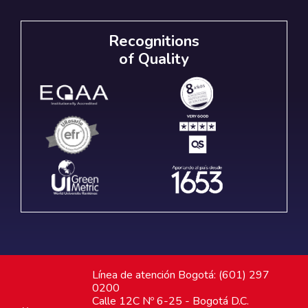
Recognitions
of Quality
Línea de atención Bogotá: (601) 297
0200
Calle 12C Nº 6-25 - Bogotá D.C.