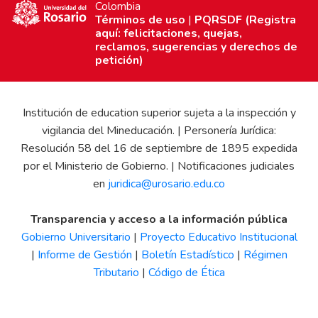
Colombia
Términos de uso
|
PQRSDF (Registra
aquí: felicitaciones, quejas,
reclamos, sugerencias y derechos de
petición)
Institución de education superior sujeta a la inspección y
vigilancia del Mineducación. | Personería Jurídica:
Resolución 58 del 16 de septiembre de 1895 expedida
por el Ministerio de Gobierno. | Notificaciones judiciales
en
juridica@urosario.edu.co
Transparencia y acceso a la información pública
Gobierno Universitario
|
Proyecto Educativo Institucional
|
Informe de Gestión
|
Boletín Estadístico
|
Régimen
Tributario
|
Código de Ética