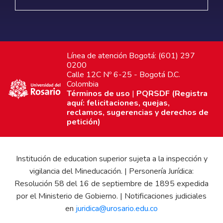
Línea de atención Bogotá: (601) 297
0200
Calle 12C Nº 6-25 - Bogotá D.C.
Colombia
Términos de uso
|
PQRSDF (Registra
aquí: felicitaciones, quejas,
reclamos, sugerencias y derechos de
petición)
Institución de education superior sujeta a la inspección y
vigilancia del Mineducación. | Personería Jurídica:
Resolución 58 del 16 de septiembre de 1895 expedida
por el Ministerio de Gobierno. | Notificaciones judiciales
en
juridica@urosario.edu.co