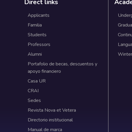
Direct links
Acad
Applicants
Under
Familia
Gradua
Students
Contin
Professors
Langu
Alumni
Winter
Portafolio de becas, descuentos y
apoyo financiero
Casa UR
CRAI
Sedes
Revista Nova et Vetera
Directorio institucional
Manual de marca