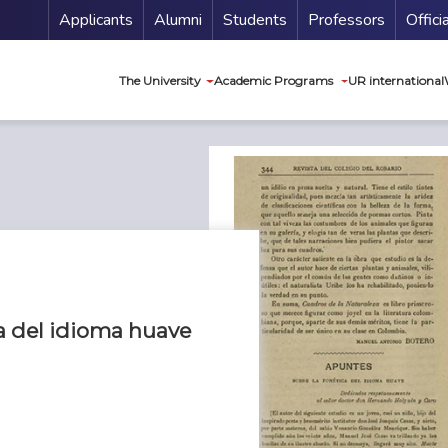
Menu Secundario
Applicants
Alumni
Students
Professors
Offici
Navegación princip
The University
Academic Programs
UR international
a del idioma huave