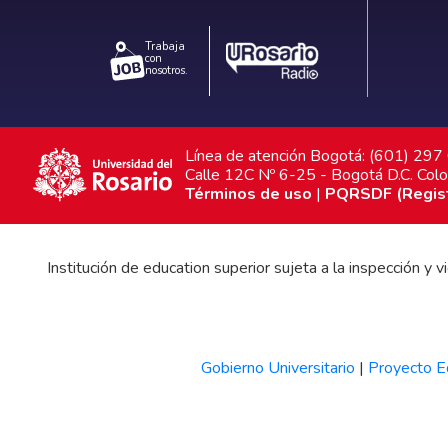
Trabaja
con
nosotros.
Línea de atención Bogotá: (601) 29
Calle 12C Nº 6-25 - Bogotá D.C. Col
Términos de uso
|
PQRSDF (Registr
Institución de education superior sujeta a la inspección y
Gobierno Universitario
|
Proyecto Ed