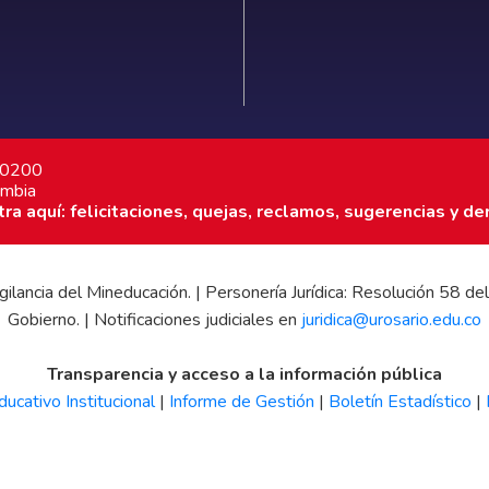
7 0200
ombia
a aquí: felicitaciones, quejas, reclamos, sugerencias y de
 vigilancia del Mineducación. | Personería Jurídica: Resolución 58
Gobierno. | Notificaciones judiciales en
juridica@urosario.edu.co
Transparencia y acceso a la información pública
ucativo Institucional
|
Informe de Gestión
|
Boletín Estadístico
|