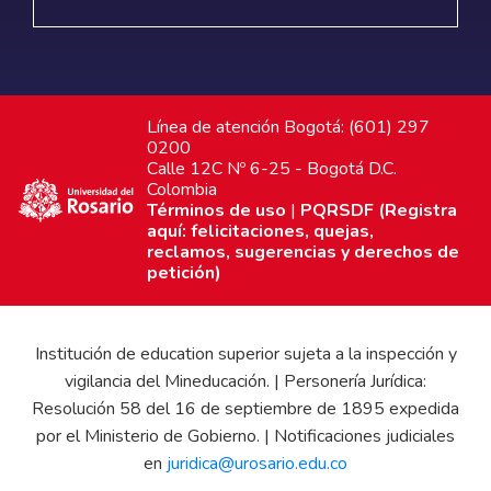
Línea de atención Bogotá: (601) 297
0200
Calle 12C Nº 6-25 - Bogotá D.C.
Colombia
Términos de uso
|
PQRSDF (Registra
aquí: felicitaciones, quejas,
reclamos, sugerencias y derechos de
petición)
Institución de education superior sujeta a la inspección y
vigilancia del Mineducación. | Personería Jurídica:
Resolución 58 del 16 de septiembre de 1895 expedida
por el Ministerio de Gobierno. | Notificaciones judiciales
en
juridica@urosario.edu.co