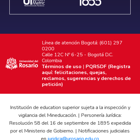
Línea de atención Bogotá: (601) 297
0200
Calle 12C Nº 6-25 - Bogotá D.C.
Colombia
Términos de uso
|
PQRSDF (Registra
aquí: felicitaciones, quejas,
reclamos, sugerencias y derechos de
petición)
Institución de education superior sujeta a la inspección y
vigilancia del Mineducación. | Personería Jurídica:
Resolución 58 del 16 de septiembre de 1895 expedida
por el Ministerio de Gobierno. | Notificaciones judiciales
en
juridica@urosario.edu.co