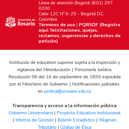
Línea de atención Bogotá: (601) 297
0200
Calle 12C Nº 6-25 - Bogotá D.C.
Colombia
Términos de uso
|
PQRSDF (Registra
aquí: felicitaciones, quejas,
reclamos, sugerencias y derechos de
petición)
Institución de education superior sujeta a la inspección y
vigilancia del Mineducación. | Personería Jurídica:
Resolución 58 del 16 de septiembre de 1895 expedida
por el Ministerio de Gobierno. | Notificaciones judiciales
en
juridica@urosario.edu.co
Transparencia y acceso a la información pública
Gobierno Universitario
|
Proyecto Educativo Institucional
|
Informe de Gestión
|
Boletín Estadístico
|
Régimen
Tributario
|
Código de Ética