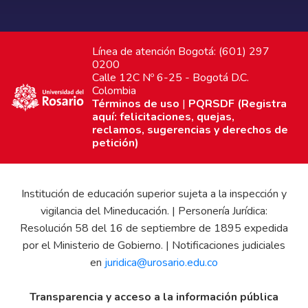
Línea de atención Bogotá: (601) 297
0200
Calle 12C Nº 6-25 - Bogotá D.C.
Colombia
Términos de uso
|
PQRSDF (Registra
aquí: felicitaciones, quejas,
reclamos, sugerencias y derechos de
petición)
Institución de educación superior sujeta a la inspección y
vigilancia del Mineducación. | Personería Jurídica:
Resolución 58 del 16 de septiembre de 1895 expedida
por el Ministerio de Gobierno. | Notificaciones judiciales
en
juridica@urosario.edu.co
Transparencia y acceso a la información pública