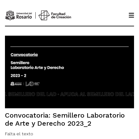
Pasar al contenido principal
Convocatoria: Semillero Laboratorio
de Arte y Derecho 2023_2
Falta el texto