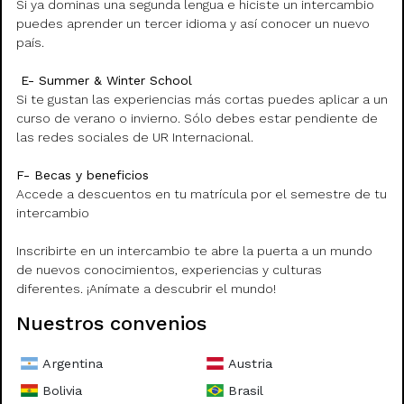
Egipto
Canadá
Si ya dominas una segunda lengua e hiciste un intercambio
- American University in Cairo
- Concordia University
puedes aprender un tercer idioma y así conocer un nuevo
- University of Ottawa
país.
España
- ontario college of art & design ocad
- Universidad Complutense de Madrid
- University of Lethbridge
E- Summer & Winter School
- Universidad de Granada
- Universidad de Fraser Valley
Si te gustan las experiencias más cortas puedes aplicar a un
- Universidad de Salamanca
- Ontario Tech University
curso de verano o invierno. Sólo debes estar pendiente de
- Universidad de Alicante
- Université Du Québec À Montréal
las redes sociales de UR Internacional.
- Universidad Francisco de Vitoria
- Université Du Québec À Trois-Rivières
- Universidad europea de Madrid
F- Becas y beneficios
- Universidad de Jaén
Accede a descuentos en tu matrícula por el semestre de tu
- Universidad de León
intercambio
- Universidad CEU Cardenal Herrera
- Universidad de Diseño, Innovación y Tecnología (UDIT)
Inscribirte en un intercambio te abre la puerta a un mundo
- Universidad de Extremadura
de nuevos conocimientos, experiencias y culturas
- Universidad Pontificia de Salamanca
diferentes. ¡Anímate a descubrir el mundo!
Nuestros convenios
Estados Unidos
- Stockton University
- University of Puerto Rico At Rio Piedras
Argentina
Austria
Bolivia
Brasil
Francia