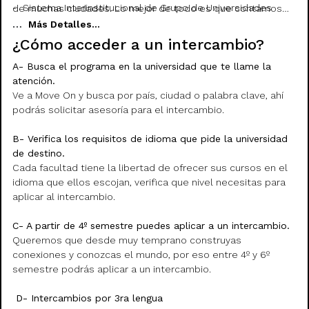
- Sistema Interinstitucional de Grupo de Universidades
de muchas ciudades. Lo mejor de todo es que contamos
- Encaminado a la Movilidad Estudiantil Sigueme
Austria
con becas, intercambios virtuales y otros programas
…
Más Detalles...
- Universidad Autónoma de Bucaramanga
- Upper Austria University of Applied Sciences
diseñados para ayudarte a forjar tu propio camino. ¡Anímate
¿Cómo acceder a un intercambio?
- Universidad Autónoma de Occidente
a vivir la experiencia de la Summer & Winter School de UR
- Universidad Autónoma del Caribe
Bolivia
Internacional y descubre un nuevo mundo!
A- Busca el programa en la universidad que te llame la
- Universidad de Ibagué
- Universidad Privada Boliviana
atención.
- Universidad de Pamplona
Ve a Move On y busca por país, ciudad o palabra clave, ahí
Brasil
podrás solicitar asesoría para el intercambio.
Corea del Sur
- Escola da Cidade
- Chung-Ang University
- Universidade Federal Fluminense
B- Verifica los requisitos de idioma que pide la universidad
- University of Seoul
- Universidade Federal de Minas Gerais
de destino.
- Kookmin University
- Pontificia Universidade Católica de São Paulo
Cada facultad tiene la libertad de ofrecer sus cursos en el
- University Myongji
- Universidad Federal de Ouro Preto
idioma que ellos escojan, verifica que nivel necesitas para
- Hankuk University of Foreign Studies
- Universidade do Sul de Santa Catarina
aplicar al intercambio.
- Universidade de Ribeirão Preto
Ecuador
- Facultade de Sao Sebastiao (Fass)
C- A partir de 4º semestre puedes aplicar a un intercambio.
- Universidad Católica de Santiago de Guayaquil
- Pontificia Universidade Católica Do Paraná (PUCSP)
Queremos que desde muy temprano construyas
- Universidad de Cuenca
- Universidade de São Paulo
conexiones y conozcas el mundo, por eso entre 4º y 6º
- Universidad San Francisco de Quito
- Universidade Estadual Paulista Julio De Mesquita Filho -
semestre podrás aplicar a un intercambio.
- Universidad de las Américas
UNESP
D- Intercambios por 3ra lengua