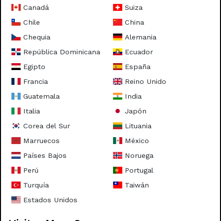
Canadá
Suiza
- Université Rennes 2
- Université Paris Nanterre
Chile
China
- Université Lumière Lyon 2
Chequia
Alemania
- Université Catholique de Lille
- Université de Bordeaux
República Dominicana
Ecuador
- Université Jean Moulin Lyon 3
Egipto
España
- Université Lumière Lyon 2
- Vilniaus Universitetas
Francia
Reino Unido
- Université Paris 1 Panthéon-Sorbonne
Guatemala
India
Italia
Japón
Guatemala
- Universidad del Valle de Guatemala
Corea del Sur
Lituania
Marruecos
México
India
- Amity University
Países Bajos
Noruega
- Chandigarh Group of Colleges Jhanjeri
Perú
Portugal
Italia
Turquía
Taiwán
- Universitá Di Bologna
Estados Unidos
- Università degli Studi di Cagliari
- Università degli Studi di Parma