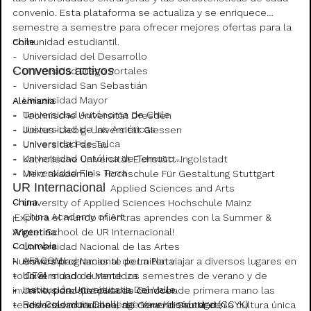
convenio. Esta plataforma se actualiza y se enriquece
semestre a semestre para ofrecer mejores ofertas para la
comunidad estudiantil.
Chile
- Universidad del Desarrollo
Convenios activos
- Universidad Diego Portales
- Universidad San Sebastián
- Universidad Mayor
Alemania
- Universidad Autónoma de Chile
- Technische Universität Dresden
- Universidad de las Américas
- Justus-Liebig-Universität Giessen
- Universidad de Talca
- Universität Passau
- Universidad Católica de Temuco
- Katholische Universität Eichstätt-Ingolstadt
- Universidad Finis Terra
- Merz akademie - Hochschule Für Gestaltung Stuttgart
UR Internacional
- Hawk University of Applied Sciences and Arts
China
- University of Applied Sciences Hochschule Mainz
- China Academy of Art
¡Explora el mundo mientras aprendes con la Summer &
Argentina
Winter School de UR Internacional!
Colombia
- Universidad Nacional de las Artes
- AFACOM
- Universidad Nacional de La Plata
Nuestros programas te permiten viajar a diversos lugares en
- ICESI
- Universidad de Mendoza
todo el mundo durante los semestres de verano y de
- Institución Universitaria Del Valle
- Universidad Católica de Córdoba
invierno, para que puedas conocer de primera mano las
- Red Colombia Challenge Your Knowledge (CCYK)
- Universidad Nacional de General San Martín
tendencias mundiales, así como disfrutar de la cultura única