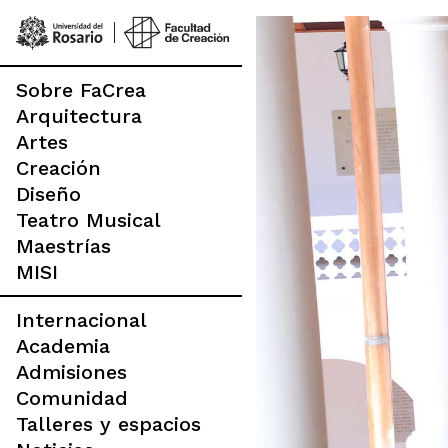
Pasar al contenido principal
Main navigation
Sobre FaCrea
Arquitectura
Artes
Creación
Diseño
Teatro Musical
Maestrías
MISI
Internacional
Academia
Admisiones
Comunidad
Talleres y espacios